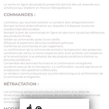
La vente en ligne des produits présentés dans le site est réservée aux
acheteurs qui résident en France métropolitaine.
COMMANDES :
L’acheteur, qui souhaite acheter un produit doit obligatoirement :
Remplir la fiche d’identification sur laquelle il indiquera toutes les
coordonnées demandées.
Remplir le bon de commande en ligne en donnant toutes les références
des produits choisis.
Valider sa commande après l’avoir vérifié.
Effectuer le paiement dans les conditions prévues.
Confirmer sa commande et son règlement.
La confirmation de la commande entraîne l’acceptation des présentes
conditions de vente, la reconnaissance d’en avoir parfaite connaissance
et la renonciation à se prévaloir de ses propres conditions d’achat ou
d’autres conditions.
L’ensemble des données fournies et la confirmation enregistrée
vaudront preuve de la transaction. La confirmation vaudra signature et
acceptation des opérations effectuées.
Le vendeur communiquera par courrier électronique la confirmation de
la commande enregistrée.
RÉTRACTATION :
Les acheteurs, personnes physiques, bénéficient d’un délai de
rétractation de sept jours à compter de la livraison de leur commande
pour faire retour du produit au vendeur pour échange ou
remboursement sans pénalité, à l’exception des frais de retour.
MODALITÉS DE PAIEMENT :