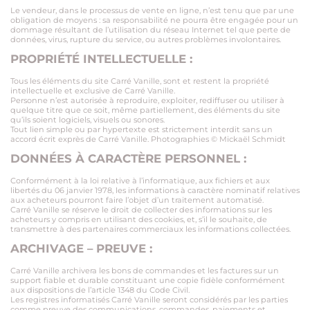
Le vendeur, dans le processus de vente en ligne, n’est tenu que par une
obligation de moyens : sa responsabilité ne pourra être engagée pour un
dommage résultant de l’utilisation du réseau Internet tel que perte de
données, virus, rupture du service, ou autres problèmes involontaires.
PROPRIÉTÉ INTELLECTUELLE :
Tous les éléments du site Carré Vanille, sont et restent la propriété
intellectuelle et exclusive de Carré Vanille.
Personne n’est autorisée à reproduire, exploiter, rediffuser ou utiliser à
quelque titre que ce soit, même partiellement, des éléments du site
qu’ils soient logiciels, visuels ou sonores.
Tout lien simple ou par hypertexte est strictement interdit sans un
accord écrit exprès de Carré Vanille. Photographies © Mickaël Schmidt
DONNÉES À CARACTÈRE PERSONNEL :
Conformément à la loi relative à l’informatique, aux fichiers et aux
libertés du 06 janvier 1978, les informations à caractère nominatif relatives
aux acheteurs pourront faire l’objet d’un traitement automatisé.
Carré Vanille se réserve le droit de collecter des informations sur les
acheteurs y compris en utilisant des cookies, et, s’il le souhaite, de
transmettre à des partenaires commerciaux les informations collectées.
ARCHIVAGE – PREUVE :
Carré Vanille archivera les bons de commandes et les factures sur un
support fiable et durable constituant une copie fidèle conformément
aux dispositions de l’article 1348 du Code Civil.
Les registres informatisés Carré Vanille seront considérés par les parties
comme preuve des communications, commandes, paiements et