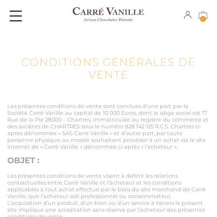
0
CLICK & COLLECT
GOURMANDISES EXPÉDIABLES
PÂTISSERIES INDIVIDUELLES
CHOCOLATS
CONDITIONS GÉNÉRALES DE
VENTE
PÂTISSERIES À PARTAGER
COFFRETS CADEAUX
CAKES
CONFISERIES
Les présentes conditions de vente sont conclues d’une part par la
Société Carré Vanille au capital de 10 000 Euros, dont le siège social est 17
MACARONS
TABLETTES
Rue de la Pie 28000 – Chartres, immatriculée au registre du commerce et
des sociétés de CHARTRES sous le numéro 828 142 125 R.C.S. Chartres ci-
après dénommée « SAS Carré Vanille » et d’autre part, par toute
CHOCOLATS
personne physique ou morale souhaitant procéder à un achat via le site
Internet de « Carré Vanille » dénommée ci-après « l’acheteur ».
CONFISERIES
OBJET :
TABLETTES
Les présentes conditions de vente visent à définir les relations
contractuelles entre Carré Vanille et l’acheteur et les conditions
applicables à tout achat effectué par le biais du site marchand de Carré
GLACES
Vanille, que l’acheteur soit professionnel ou consommateur.
L’acquisition d’un produit, d’un bien ou d’un service à travers le présent
site implique une acceptation sans réserve par l’acheteur des présentes
COFFRETS CADEAUX
conditions de vente.