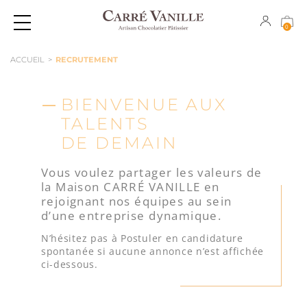
0
CLICK & COLLECT
GOURMANDISES EXPÉDIABLES
ACCUEIL
>
RECRUTEMENT
PÂTISSERIES INDIVIDUELLES
CHOCOLATS
BIENVENUE AUX
PÂTISSERIES À PARTAGER
COFFRETS CADEAUX
TALENTS
CAKES
CONFISERIES
DE DEMAIN
MACARONS
TABLETTES
Vous voulez partager les valeurs de
la Maison CARRÉ VANILLE en
CHOCOLATS
rejoignant nos équipes au sein
d’une entreprise dynamique.
CONFISERIES
N’hésitez pas à Postuler en candidature
TABLETTES
spontanée si aucune annonce n’est affichée
ci-dessous.
GLACES
COFFRETS CADEAUX