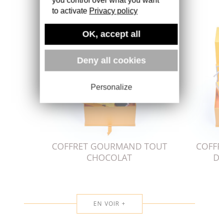
you control over what you want
to activate
Privacy policy
OK, accept all
Deny all cookies
Personalize
COFFRET GOURMAND TOUT
COFF
CHOCOLAT
D
EN VOIR +