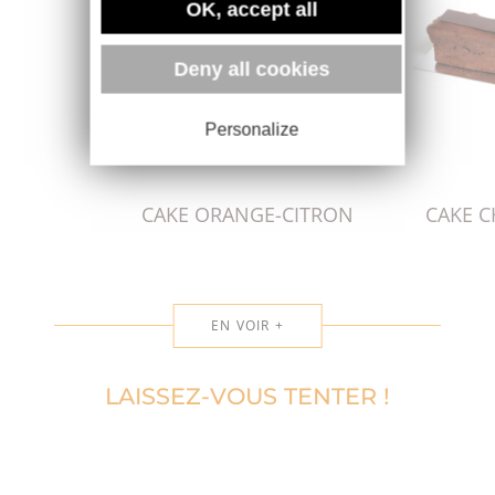
OK, accept all
Deny all cookies
Personalize
CAKE ORANGE-CITRON
CAKE C
EN VOIR +
LAISSEZ-VOUS TENTER !