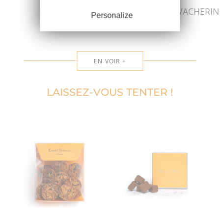
CRÈME GLACÉE PRALINÉ
VACHERIN
Personalize
EN VOIR +
LAISSEZ-VOUS TENTER !
CRÈME GLACÉE PISTACHE