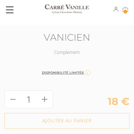
0
CLICK & COLLECT
GOURMANDISES EXPÉDIABLES
PÂTISSERIES INDIVIDUELLES
CHOCOLATS
VANICIEN
PÂTISSERIES À PARTAGER
COFFRETS CADEAUX
Complement
CAKES
CONFISERIES
MACARONS
TABLETTES
DISPONIBILITÉ LIMITÉE
CHOCOLATS
CONFISERIES
1
18
€
TABLETTES
AJOUTER AU PANIER
GLACES
COFFRETS CADEAUX