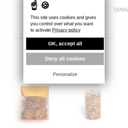
MENDIANT NOIR + LAIT
DIAM
This site uses cookies and gives
you control over what you want
to activate
Privacy policy
EN VOIR +
OK, accept all
LAISSEZ-VOUS TENTER !
Deny all cookies
Personalize
CONVIVE PAVES